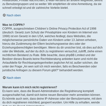
Avatarbilder, Private Nachrichten, E-Mail-Versand an andere Mitglieder, Beitritt
zu Benutzergruppen und so weiter. Wir empfehlen dir eine Anmeldung, da sie
schnell erledigt ist und dir zahlreiche Vorteile bietet.
Nach oben
Was ist COPPA?
COPPA, ausgeschrieben Children’s Online Privacy Protection Act of 1998
(deutsch: Gesetz zum Schutz der Privatsphäre von Kindern im Internet von
1998) ist ein Gesetz in den USA, welches festlegt, dass Websites, die
möglicherweise persönliche Daten von Kindern unter 13 Jahren erheben,
hierzu die Zustimmung der Eltern beziehungsweise des oder der
Erziehungsberechtigten benötigen. Wenn du dir unsicher bist, ob dies auf dich
oder die Website, auf der du dich zu registrieren versuchst, zutrifft, ziehe einen
rechtlichen Beistand zu Rate. Bitte beachte, dass phpBB Limited und der
Besitzer dieses Boards keine Rechtsberatung anbieten kann und nicht die
Anlaufstelle für Rechtsangelegenheiten jeglicher Art ist; außer solchen, die
unter der Frage „An wen soll ich mich wenden, falls es Beschwerden oder
juristische Anfragen zu diesem Forum gibt?“ behandelt werden.
Nach oben
Warum kann ich mich nicht registrieren?
Es kann sein, dass die Board-Administration die Registrierung komplett
ausgeschaltet hat, damit sich keine neuen Benutzer mehr anmelden können.
Es könnte auch sein, dass deine IP-Adresse oder der Benutzername, mit dem
du dich registrieren möchtest, gesperrt wurden. Um Hilfe zu erhalten, wende