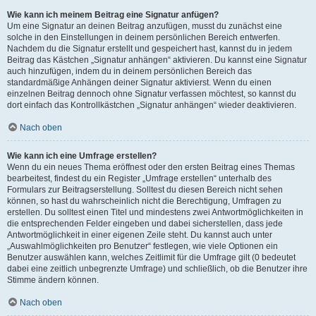
Wie kann ich meinem Beitrag eine Signatur anfügen?
Um eine Signatur an deinen Beitrag anzufügen, musst du zunächst eine
solche in den Einstellungen in deinem persönlichen Bereich entwerfen.
Nachdem du die Signatur erstellt und gespeichert hast, kannst du in jedem
Beitrag das Kästchen „Signatur anhängen“ aktivieren. Du kannst eine Signatur
auch hinzufügen, indem du in deinem persönlichen Bereich das
standardmäßige Anhängen deiner Signatur aktivierst. Wenn du einen
einzelnen Beitrag dennoch ohne Signatur verfassen möchtest, so kannst du
dort einfach das Kontrollkästchen „Signatur anhängen“ wieder deaktivieren.
Nach oben
Wie kann ich eine Umfrage erstellen?
Wenn du ein neues Thema eröffnest oder den ersten Beitrag eines Themas
bearbeitest, findest du ein Register „Umfrage erstellen“ unterhalb des
Formulars zur Beitragserstellung. Solltest du diesen Bereich nicht sehen
können, so hast du wahrscheinlich nicht die Berechtigung, Umfragen zu
erstellen. Du solltest einen Titel und mindestens zwei Antwortmöglichkeiten in
die entsprechenden Felder eingeben und dabei sicherstellen, dass jede
Antwortmöglichkeit in einer eigenen Zeile steht. Du kannst auch unter
„Auswahlmöglichkeiten pro Benutzer“ festlegen, wie viele Optionen ein
Benutzer auswählen kann, welches Zeitlimit für die Umfrage gilt (0 bedeutet
dabei eine zeitlich unbegrenzte Umfrage) und schließlich, ob die Benutzer ihre
Stimme ändern können.
Nach oben