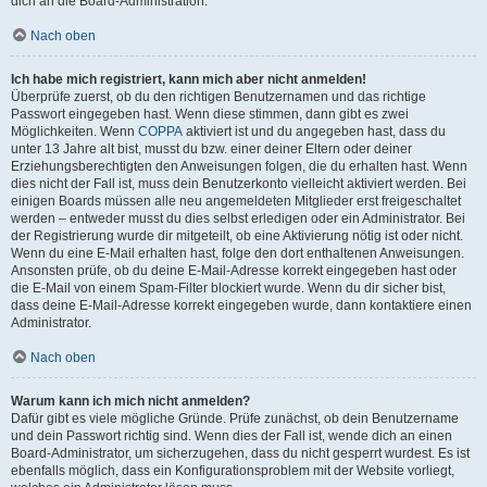
dich an die Board-Administration.
Nach oben
Ich habe mich registriert, kann mich aber nicht anmelden!
Überprüfe zuerst, ob du den richtigen Benutzernamen und das richtige
Passwort eingegeben hast. Wenn diese stimmen, dann gibt es zwei
Möglichkeiten. Wenn
COPPA
aktiviert ist und du angegeben hast, dass du
unter 13 Jahre alt bist, musst du bzw. einer deiner Eltern oder deiner
Erziehungsberechtigten den Anweisungen folgen, die du erhalten hast. Wenn
dies nicht der Fall ist, muss dein Benutzerkonto vielleicht aktiviert werden. Bei
einigen Boards müssen alle neu angemeldeten Mitglieder erst freigeschaltet
werden – entweder musst du dies selbst erledigen oder ein Administrator. Bei
der Registrierung wurde dir mitgeteilt, ob eine Aktivierung nötig ist oder nicht.
Wenn du eine E-Mail erhalten hast, folge den dort enthaltenen Anweisungen.
Ansonsten prüfe, ob du deine E-Mail-Adresse korrekt eingegeben hast oder
die E-Mail von einem Spam-Filter blockiert wurde. Wenn du dir sicher bist,
dass deine E-Mail-Adresse korrekt eingegeben wurde, dann kontaktiere einen
Administrator.
Nach oben
Warum kann ich mich nicht anmelden?
Dafür gibt es viele mögliche Gründe. Prüfe zunächst, ob dein Benutzername
und dein Passwort richtig sind. Wenn dies der Fall ist, wende dich an einen
Board-Administrator, um sicherzugehen, dass du nicht gesperrt wurdest. Es ist
ebenfalls möglich, dass ein Konfigurationsproblem mit der Website vorliegt,