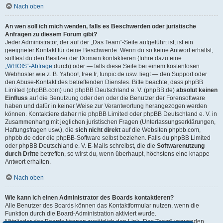
Nach oben
An wen soll ich mich wenden, falls es Beschwerden oder juristische
Anfragen zu diesem Forum gibt?
Jeder Administrator, der auf der „Das Team“-Seite aufgeführt ist, ist ein
geeigneter Kontakt für deine Beschwerde. Wenn du so keine Antwort erhältst,
solltest du den Besitzer der Domain kontaktieren (führe dazu eine
„WHOIS“-Abfrage
durch) oder — falls diese Seite bei einem kostenlosen
Webhoster wie z. B. Yahoo!, free.fr, funpic.de usw. liegt — den Support oder
den Abuse-Kontakt des betreffenden Dienstes. Bitte beachte, dass phpBB
Limited (phpBB.com) und phpBB Deutschland e. V. (phpBB.de)
absolut keinen
Einfluss
auf die Benutzung oder den oder die Benutzer der Forensoftware
haben und dafür in keiner Weise zur Verantwortung herangezogen werden
können. Kontaktiere daher nie phpBB Limited oder phpBB Deutschland e. V. in
Zusammenhang mit jeglichen juristischen Fragen (Unterlassungserklärungen,
Haftungsfragen usw.), die
sich nicht direkt
auf die Websiten phpbb.com,
phpbb.de oder die phpBB-Software selbst beziehen. Falls du phpBB Limited
oder phpBB Deutschland e. V. E-Mails schreibst, die die
Softwarenutzung
durch Dritte
betreffen, so wirst du, wenn überhaupt, höchstens eine knappe
Antwort erhalten.
Nach oben
Wie kann ich einen Administrator des Boards kontaktieren?
Alle Benutzer des Boards können das Kontaktformular nutzen, wenn die
Funktion durch die Board-Administration aktiviert wurde.
Mitglieder des Boards können zusätzlich den Link „Das Team“ verwenden.