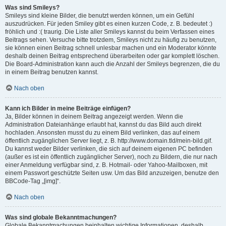
Was sind Smileys?
Smileys sind kleine Bilder, die benutzt werden können, um ein Gefühl
auszudrücken. Für jeden Smiley gibt es einen kurzen Code, z. B. bedeutet :)
fröhlich und :( traurig. Die Liste aller Smileys kannst du beim Verfassen eines
Beitrags sehen. Versuche bitte trotzdem, Smileys nicht zu häufig zu benutzen,
sie können einen Beitrag schnell unlesbar machen und ein Moderator könnte
deshalb deinen Beitrag entsprechend überarbeiten oder gar komplett löschen.
Die Board-Administration kann auch die Anzahl der Smileys begrenzen, die du
in einem Beitrag benutzen kannst.
Nach oben
Kann ich Bilder in meine Beiträge einfügen?
Ja, Bilder können in deinem Beitrag angezeigt werden. Wenn die
Administration Dateianhänge erlaubt hat, kannst du das Bild auch direkt
hochladen. Ansonsten musst du zu einem Bild verlinken, das auf einem
öffentlich zugänglichen Server liegt, z. B. http://www.domain.tld/mein-bild.gif.
Du kannst weder Bilder verlinken, die sich auf deinem eigenen PC befinden
(außer es ist ein öffentlich zugänglicher Server), noch zu Bildern, die nur nach
einer Anmeldung verfügbar sind, z. B. Hotmail- oder Yahoo-Mailboxen, mit
einem Passwort geschützte Seiten usw. Um das Bild anzuzeigen, benutze den
BBCode-Tag „[img]“.
Nach oben
Was sind globale Bekanntmachungen?
Globale Bekanntmachungen beinhalten wichtige Informationen, deshalb