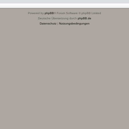
Powered by
phpBB
® Forum Software © phpBB Limited
Deutsche Übersetzung durch
phpBB.de
Datenschutz
|
Nutzungsbedingungen