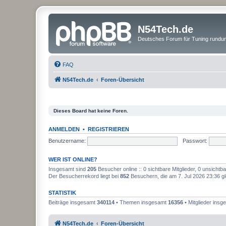
N54Tech.de
Deutsches Forum für Tuning rund
FAQ
N54Tech.de
Foren-Übersicht
Dieses Board hat keine Foren.
ANMELDEN
•
REGISTRIEREN
Benutzername:
Passwort:
WER IST ONLINE?
Insgesamt sind
205
Besucher online :: 0 sichtbare Mitglieder, 0 unsicht
Der Besucherrekord liegt bei
852
Besuchern, die am 7. Jul 2026 23:36 gle
STATISTIK
Beiträge insgesamt
340114
• Themen insgesamt
16356
• Mitglieder ins
N54Tech.de
Foren-Übersicht