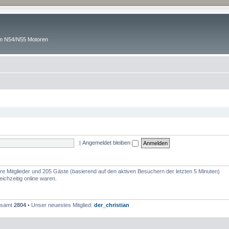
um N54/N55 Motoren
|
Angemeldet bleiben
bare Mitglieder und 205 Gäste (basierend auf den aktiven Besuchern der letzten 5 Minuten)
ichzeitig online waren.
gesamt
2804
• Unser neuestes Mitglied:
der_christian